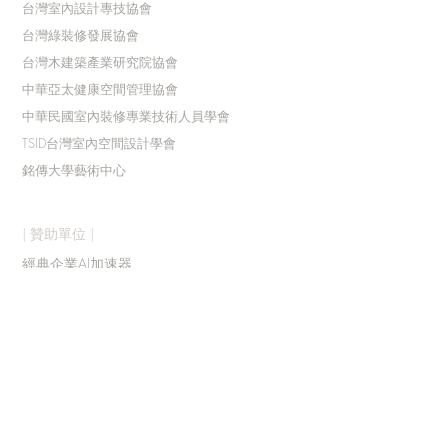
台灣室內設計專技協會
台灣綠裝修發展協會
台灣木建築產業研究院協會
中華亞太健康空間管理協會
中華民國室內裝修專業技術人員學會
TSID台灣室內空間設計學會
銘傳大學藝術中心
| 贊助單位 |
經典企業AI加速器
點籽響有限公司
中華亞太健康空間管理協會
| 執行單位 |
碼
非創意企業有限公司