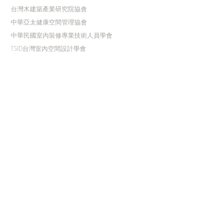
台灣木建築產業研究院協會
中華亞太健康空間管理協會
中華民國室內裝修專業技術人員學會
TSID台灣室內空間設計學會
銘傳大學藝術中心
| 贊助單位 |
經典企業AI加速器
點籽響有限公司
中華亞太健康空間管理協會
| 執行單位 |
碼
非創意企業有限公司