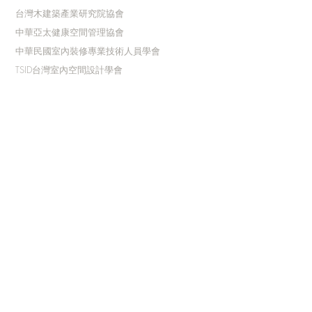
台灣木建築產業研究院協會
中華亞太健康空間管理協會
中華民國室內裝修專業技術人員學會
TSID台灣室內空間設計學會
銘傳大學藝術中心
| 贊助單位 |
經典企業AI加速器
點籽響有限公司
中華亞太健康空間管理協會
| 執行單位 |
碼
非創意企業有限公司