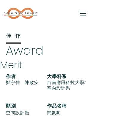
佳作
Award
Merit
​作者
大學科系
鄭宇佳、陳政安
台南應用科技大學/
室內設計系
類別
作品名稱
空間設計類
鬧戲閣