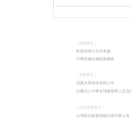
📣【2026森獎頒獎活動圓滿
落幕!】
| 指導單位 |
駐新加
坡台北代表處
中華民國全國商業總會
| 主辦單位 |
茂森木業股份有限公司
社團法人中華全球建築學人交流
| 共同主辦單位 |
台灣區合板製造輸出業同業公會