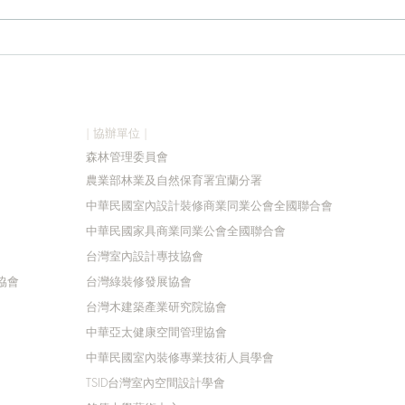
2026森獎得獎名單
20
| 協辦單位 |
森林管理委員會
農業部林業及自然保育署宜蘭分署
中華民國室內設計裝修商業同業公會全國聯合會
中華民國家具商業同業公會全國聯合會
台灣室內設計專技協會
協會
台灣綠裝修發展協會
台灣木建築產業研究院協會
中華亞太健康空間管理協會
中華民國室內裝修專業技術人員學會
TSID台灣室內空間設計學會