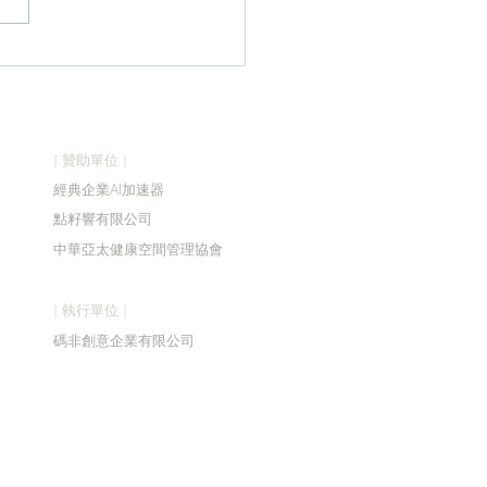
26森獎頒獎典禮
| 贊助單位 |
經典企業AI加速器
點籽響有限公司
中華亞太健康空間管理協會
| 執行單位 |
碼
非創意企業有限公司