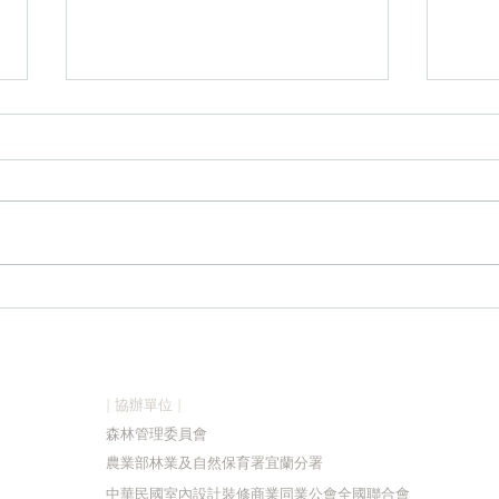
2026森獎得獎名單
20
| 協辦單位 |
森林管理委員會
農業部林業及自然保育署宜蘭分署
中華民國室內設計裝修商業同業公會全國聯合會