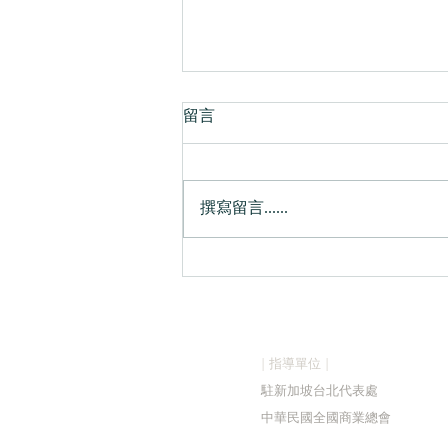
留言
撰寫留言......
📣【2026森獎頒獎活動圓滿
落幕!】
| 指導單位 |
駐新加
坡台北代表處
中華民國全國商業總會