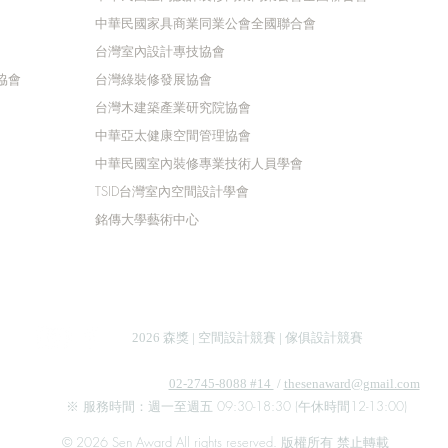
中華民國家具商業同業公會全國聯合會
台灣室內設計專技協會
協會
台灣綠裝修發展協會
台灣木建築產業研究院協會
中華亞太健康空間管理協會
中華民國室內裝修專業技術人員學會
TSID台灣室內空間設計學會
銘傳大學藝術中心
​2026 森獎 | 空間設計競賽 | 傢俱設計競賽
森獎官方客服專線 |
02-2745-8088 #14
/
thesenaward@gmail.com
※ 服務時間：週一至週五 09:30-18:30 (午休時間12-13:00)
© 2026 Sen Award All rights reserved. 版權所有 禁止轉載