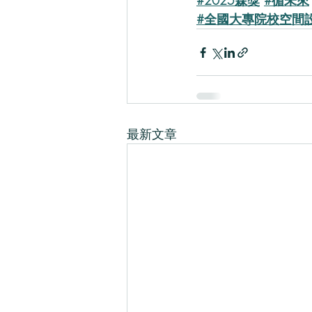
#2025森獎
#循未來
#全國大專院校空間
最新文章