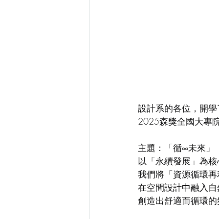
設計系的各位，開學
2025森獎全國大
⠀⠀
主題：「循∞未來」
以「永續發展」為核
我們將「資源循環再
在空間設計中融入自
創造出舒適而循環的
⠀⠀