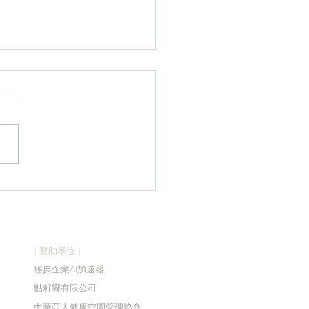
26森獎頒獎典禮
| 贊助單位 |
經典企業AI加速器
點籽響有限公司
中華亞太健康空間管理協會