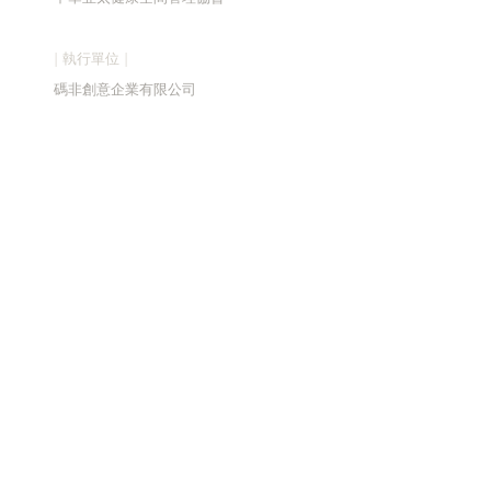
| 執行單位 |
碼
非創意企業有限公司