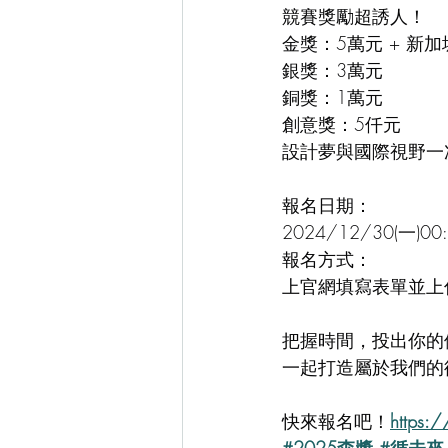
競賽獎勵超誘人！
金獎：5萬元 + 新
銀獎：3萬元
銅獎：1萬元
創意獎：5仟元
設計夢與國際視野一
⠀⠀
報名日期：
2024/12/30(一)00
報名方式：
上官網填寫表單並上
⠀⠀
把握時間，投出你的
一起打造屬於我們的
⠀⠀
快來報名吧！
https: